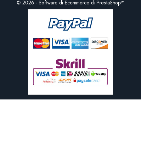
© 2026 - Software di Ecommerce di PrestaShop™