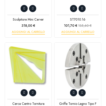
Scolpitore Mini Carver
ST7010.16
Prezzo
Prezzo
Prezzo
318,00 €
101,70 €
135,60 €
base
AGGIUNGI AL CARRELLO
AGGIUNGI AL CARRELLO
Cerca Centro Tornitura
Griffe Tornio Legno Tipo F