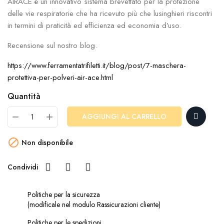
AIRACE è un innovativo sistema brevettato per la protezione
delle vie respiratorie che ha ricevuto più che lusinghieri riscontri
in termini di praticità ed efficienza ed economia d’uso.
Recensione sul nostro blog.
https://www.ferramentatrifiletti.it/blog/post/7-maschera-
protettiva-per-polveri-air-ace.html
Quantità
AGGIUNGI AL CARRELLO

Non disponibile
Condividi
Politiche per la sicurezza
(modificale nel modulo Rassicurazioni cliente)
Politiche per le spedizioni