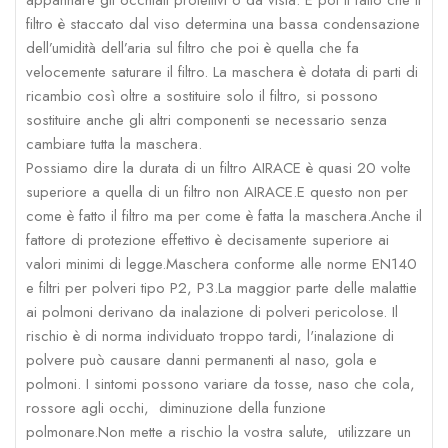
appannare gli occhiali protettivi o da vista. E poi il fatto che il
filtro è staccato dal viso determina una bassa condensazione
dell’umidità dell’aria sul filtro che poi è quella che fa
velocemente saturare il filtro. La maschera è dotata di parti di
ricambio così oltre a sostituire solo il filtro, si possono
sostituire anche gli altri componenti se necessario senza
cambiare tutta la maschera.
Possiamo dire la durata di un filtro AIRACE è quasi 20 volte
superiore a quella di un filtro non AIRACE.E questo non per
come è fatto il filtro ma per come è fatta la maschera.Anche il
fattore di protezione effettivo è decisamente superiore ai
valori minimi di legge.Maschera conforme alle norme EN140
e filtri per polveri tipo P2, P3.La maggior parte delle malattie
ai polmoni derivano da inalazione di polveri pericolose. Il
rischio è di norma individuato troppo tardi, l'inalazione di
polvere può causare danni permanenti al naso, gola e
polmoni. I sintomi possono variare da tosse, naso che cola,
rossore agli occhi, diminuzione della funzione
polmonare.Non mette a rischio la vostra salute, utilizzare un