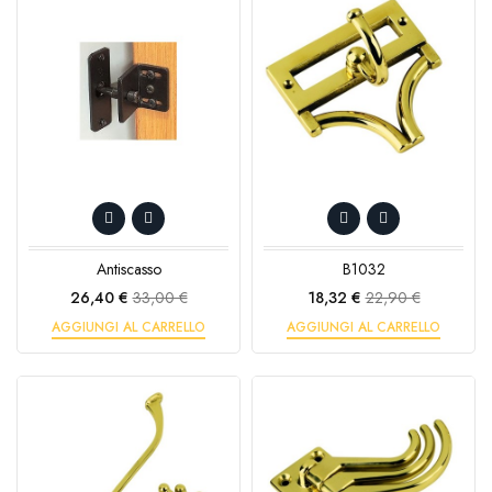
Antiscasso
B1032
Prezzo
Prezzo
Prezzo
Prezzo
26,40 €
33,00 €
18,32 €
22,90 €
base
base
AGGIUNGI AL CARRELLO
AGGIUNGI AL CARRELLO