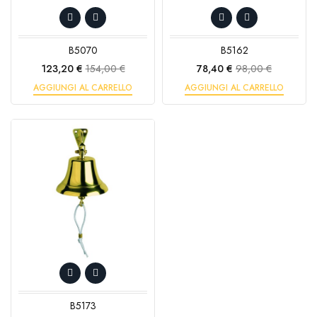
B5070
B5162
Prezzo
Prezzo
Prezzo
Prezzo
123,20 €
154,00 €
78,40 €
98,00 €
base
base
AGGIUNGI AL CARRELLO
AGGIUNGI AL CARRELLO
B5173