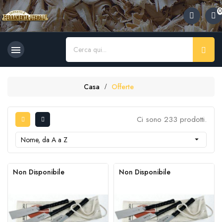
0

Casa
Offerte
Ci sono 233 prodotti.
Nome, da A a Z

Non Disponibile
Non Disponibile