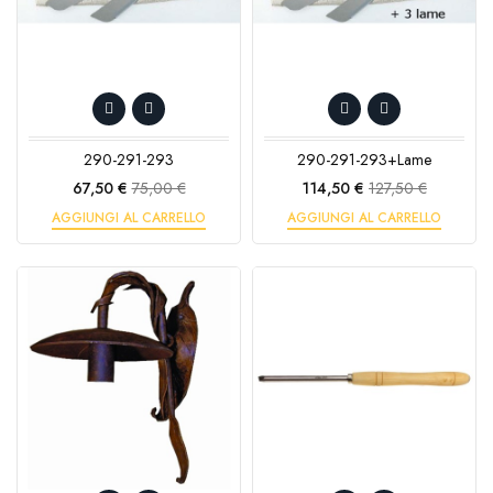
290-291-293
290-291-293+lame
Prezzo
Prezzo
Prezzo
Prezzo
67,50 €
75,00 €
114,50 €
127,50 €
base
base
AGGIUNGI AL CARRELLO
AGGIUNGI AL CARRELLO