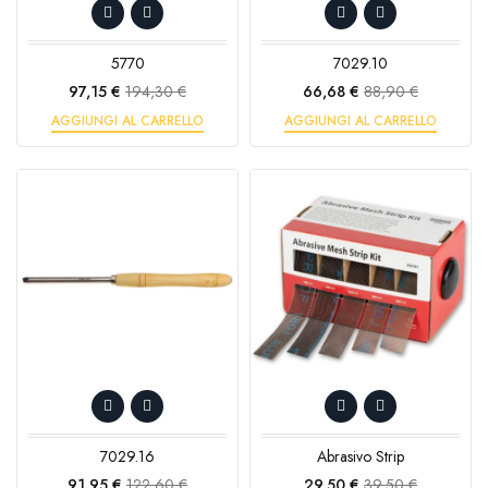
5770
7029.10
Prezzo
Prezzo
Prezzo
Prezzo
97,15 €
194,30 €
66,68 €
88,90 €
base
base
AGGIUNGI AL CARRELLO
AGGIUNGI AL CARRELLO
7029.16
Abrasivo Strip
Prezzo
Prezzo
Prezzo
Prezzo
91,95 €
122,60 €
29,50 €
39,50 €