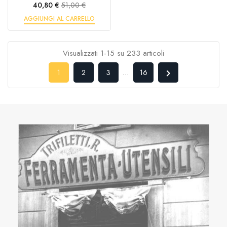
Prezzo
Prezzo
40,80 €
51,00 €
base
AGGIUNGI AL CARRELLO
Visualizzati 1-15 su 233 articoli

1
2
3
…
16