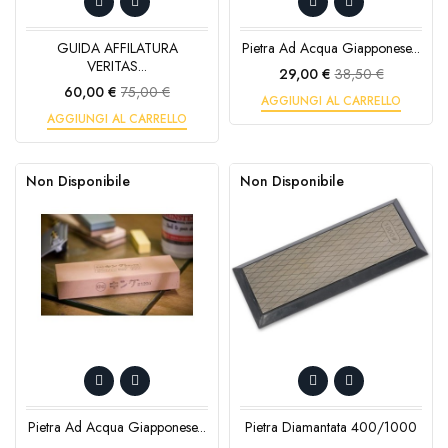
GUIDA AFFILATURA
Pietra Ad Acqua Giapponese...
VERITAS...
Prezzo
Prezzo
29,00 €
38,50 €
Prezzo
Prezzo
base
60,00 €
75,00 €
AGGIUNGI AL CARRELLO
base
AGGIUNGI AL CARRELLO
Non Disponibile
Non Disponibile
Pietra Ad Acqua Giapponese...
Pietra Diamantata 400/1000