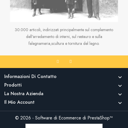
30.000 articoli, indirizzati principalmente sul complemento
dell'arredamento di interni, sul restauro e sulla
falegnameria,scultura e tornitura del legno.
Informazioni Di Contatto

Prodotti

La Nostra Azienda

Il Mio Account

© 2026 - Software di Ecommerce di PrestaShop™