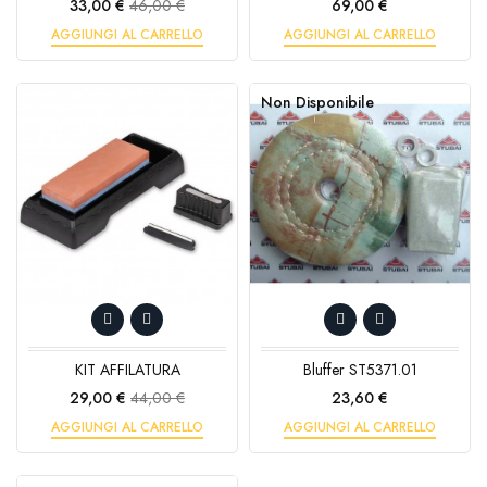
Prezzo
Prezzo
Prezzo
33,00 €
46,00 €
69,00 €
base
AGGIUNGI AL CARRELLO
AGGIUNGI AL CARRELLO
Non Disponibile
KIT AFFILATURA
Bluffer ST5371.01
Prezzo
Prezzo
Prezzo
29,00 €
44,00 €
23,60 €
base
AGGIUNGI AL CARRELLO
AGGIUNGI AL CARRELLO