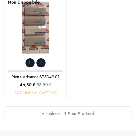
Non Disponibile
Pietre Arkansas ST5349.01
Prezzo
Prezzo
46,80 €
58,50 €
base
AGGIUNGI AL CARRELLO
Visualizzati 1-9 su 9 articoli