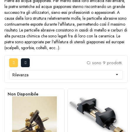
Pietre ad acqua giapponesi. Per merito della loro efficacia nell'affilare,
le pietre sintetiche ad acqua giapponesi stanno riscontrando un grande
successo tra gli utilizzatori, siano essi professionisti o appassionati. A
causa della loro struttura relativamente molle, le particelle abrasive sono
continuamente esposte durante l'affilatura, permettendo così il massimo
risultato. Le particelle abrasive consistono in ossidi di metallo e carburi di
alta purezza chimica che sono legati fra di loro con la ceramica. Le
pietre sono appropriate per l'affilatura di utensili giapponesi ed europei
(scalpelli, sgorbie, coltelli, ecc...).
Ci sono 9 prodotti.
Rilevanza

Non Disponibile