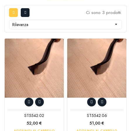
Ci sono 3 prodotti.
Rilevanza

ST5542.02
ST5542.06
Prezzo
Prezzo
52,00 €
51,00 €
AGGIUNGI AL CARRELLO
AGGIUNGI AL CARRELLO