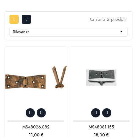
Ci sono 2 prodotti.
Rilevanza

MS48026.082
MS48081.155
Prezzo
Prezzo
11,00 €
18,00 €