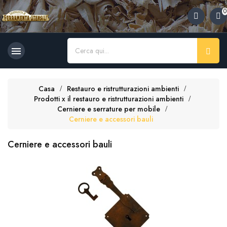
×
×
×
×
0
Aggiungi alla lista dei desideri
((title))
((modalTitle))
Accedi
((confirmMessage))
Devi avere effettuato l'accesso per salvare dei prodotti nella tua
((label))

lista dei desideri.
add_circle_outline
Crea nuova lista
((cancelText))
((modalDeleteText))
Casa
Restauro e ristrutturazioni ambienti
((cancelText))
((loginText))
Prodotti x il restauro e ristrutturazioni ambienti
((cancelText))
((createText))
Cerniere e serrature per mobile
Cerniere e accessori bauli
Cerniere e accessori bauli