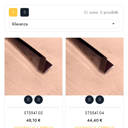
Ci sono 3 prodotti.
Rilevanza

ST5541.02
ST5541.04
Prezzo
Prezzo
48,10 €
44,40 €
AGGIUNGI AL CARRELLO
AGGIUNGI AL CARRELLO