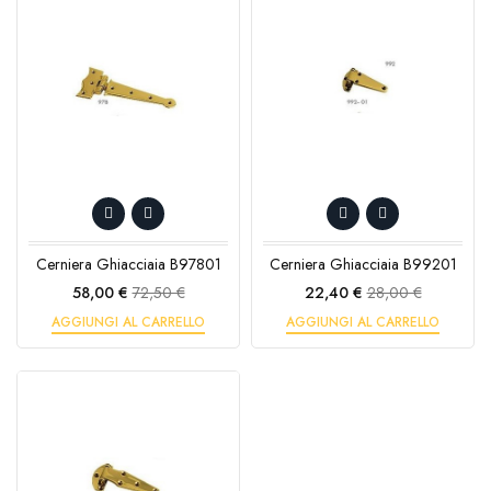
Cerniera Ghiacciaia B97801
Cerniera Ghiacciaia B99201
Prezzo
Prezzo
Prezzo
Prezzo
58,00 €
72,50 €
22,40 €
28,00 €
base
base
AGGIUNGI AL CARRELLO
AGGIUNGI AL CARRELLO