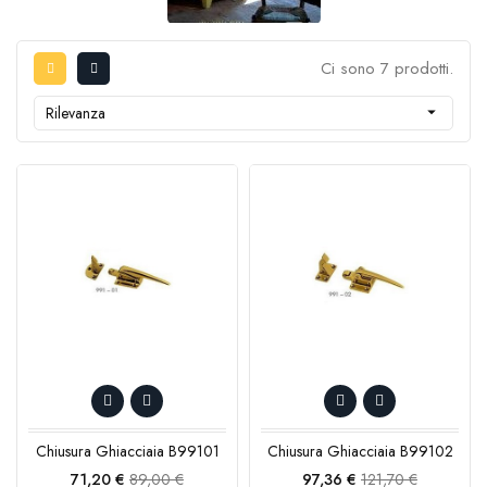
Ci sono 7 prodotti.
Rilevanza

Chiusura Ghiacciaia B99101
Chiusura Ghiacciaia B99102
Prezzo
Prezzo
Prezzo
Prezzo
71,20 €
89,00 €
97,36 €
121,70 €