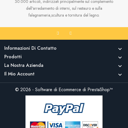
30.000 articoli, indirizzati principalmente sul complemento
dell'arredamento di interni, sul restauro e sulla
falegnameria,scultura e tornitura del legno.
Informazioni Di Contatto

Prodotti

La Nostra Azienda

Il Mio Account

© 2026 - Software di Ecommerce di PrestaShop™