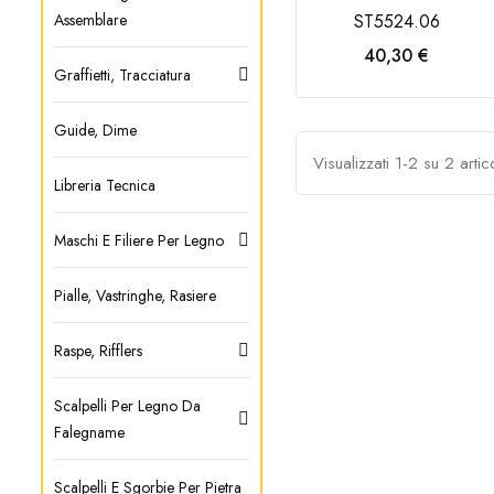
Assemblare
ST5524.06
Prezzo
40,30 €
Graffietti, Tracciatura
AGGIUNGI AL
CARRELLO
Guide, Dime
Visualizzati 1-2 su 2 artico
Libreria Tecnica
Maschi E Filiere Per Legno
Pialle, Vastringhe, Rasiere
Raspe, Rifflers
Scalpelli Per Legno Da
Falegname
Scalpelli E Sgorbie Per Pietra