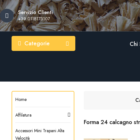
Servizio Clienti
Ag
((
((
A
+39 0118173107
((c
Dev
((l
Categorie
Chi
Home
C
Affilatura
Forma 24 calcagno str
Accessori Mini Trapani Alta
Velocità