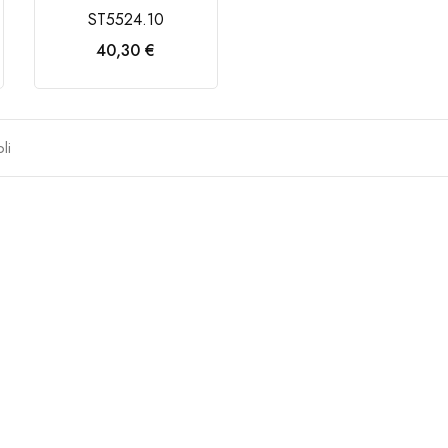
ST5524.10
Prezzo
40,30 €
AGGIUNGI AL
CARRELLO
li