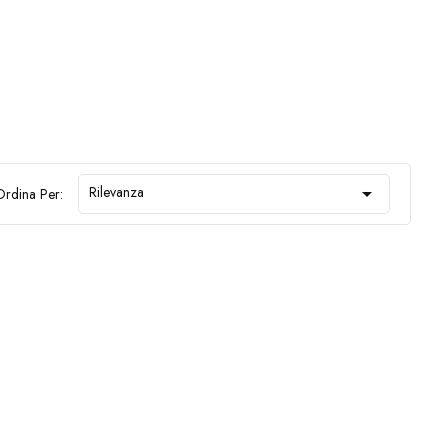
Rilevanza

rdina Per: