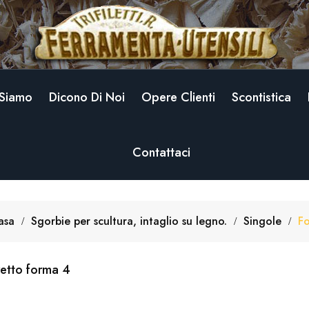
giungi alla lista dei desideri
title))
modalTitle))
ccedi
onfirmMessage))
i avere effettuato l'accesso per salvare dei prodotti nella tua lista dei desideri.
abel))
add_circle_outline
Crea nuova l
 Siamo
Dicono Di Noi
Opere Clienti
Scontistica
((cancelText))
((cancelText))
((modalDeleteText))
((loginText))
Contattaci
((cancelText))
((createText))
asa
Sgorbie per scultura, intaglio su legno.
Singole
Fo
etto forma 4