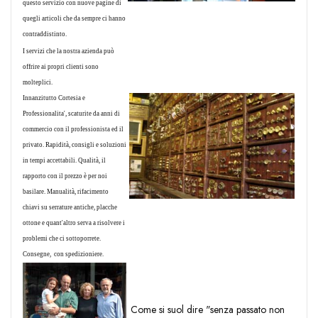
questo servizio con nuove pagine di
quegli articoli che da sempre ci hanno
contraddistinto.
I servizi che la nostra azienda può
offrire ai propri clienti sono
molteplici.
Innanzitutto
Cortesia e
Professionalita'
, scaturite da anni di
commercio con il professionista ed il
privato.
Rapidità
, consigli e soluzioni
in tempi accettabili.
Qualità
, il
rapporto con il prezzo è per noi
basilare.
Manualità
, rifacimento
chiavi su serrature antiche, placche
ottone e quant'altro serva a risolvere i
problemi che ci sottoporrete.
Consegne
, con spedizioniere.
Come si suol dire "senza passato non