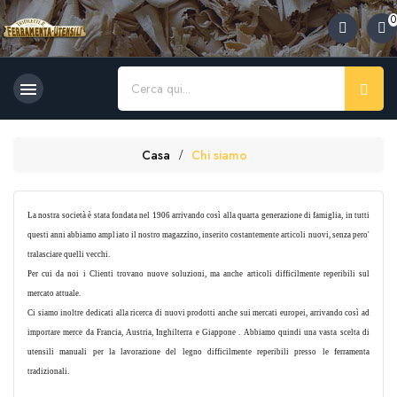
0

Casa
Chi siamo
La nostra società è stata fondata nel 1906 arrivando così alla quarta generazione di famiglia, in tutti
questi anni abbiamo ampliato il nostro magazzino, inserito costantemente articoli nuovi, senza pero'
tralasciare quelli vecchi.
Per cui da noi i Clienti trovano nuove soluzioni, ma anche articoli difficilmente reperibili sul
mercato attuale.
Ci siamo inoltre dedicati alla ricerca di nuovi prodotti anche sui mercati europei, arrivando così ad
importare merce da Francia, Austria, Inghilterra e Giappone . Abbiamo quindi una vasta scelta di
utensili manuali per la lavorazione del legno difficilmente reperibili presso le ferramenta
tradizionali.