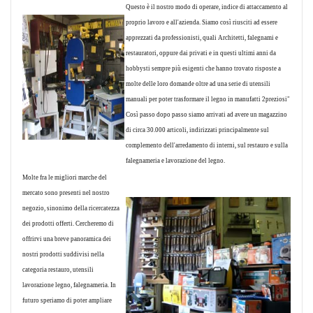
Questo è il nostro modo di operare, indice di attaccamento al
proprio lavoro e all'azienda. Siamo così riusciti ad essere
apprezzati da professionisti, quali Architetti, falegnami e
restauratori, oppure dai privati e in questi ultimi anni da
hobbysti sempre più esigenti che hanno trovato risposte a
molte delle loro domande oltre ad una serie di utensili
manuali per poter trasformare il legno in manufatti 2preziosi"
Così passo dopo passo siamo arrivati ad avere un magazzino
di circa 30.000 articoli, indirizzati principalmente sul
complemento dell'arredamento di interni, sul restauro e sulla
falegnameria e lavorazione del legno.
Molte fra le migliori marche del
mercato sono presenti nel nostro
negozio, sinonimo della ricercatezza
dei prodotti offerti. Cercheremo di
offrirvi una breve panoramica dei
nostri prodotti suddivisi nella
categoria restauro, utensili
lavorazione legno, falegnameria. In
futuro speriamo di poter ampliare