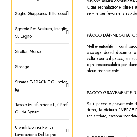
devono essere comunicate con 
Ogni segnalazione oltre i su
servire per favorire la rapi
Seghe Giapponesi E Europee
Sgorbie Per Scultura, Intaglio
PACCO DANNEGGIATO
Su Legno
Nell’eventualità in cui il 
Strettoi, Morsetti
e spiegando sul documento di
volta aperto il pacco, si ri
ogni responsabilità per dann
Storage
alcun risarcimento.
Sistema T-TRACK E Giunzioni
Jig
PACCO GRAVEMENTE 
Se il pacco è gravemente da
Tavolo Multifunzione UJK Parf
firma, la dicitura “MERCE
Guide System
schiacciato, cartone sfondato
Utensili Elettrici Per La
Lavorazione Del Legno