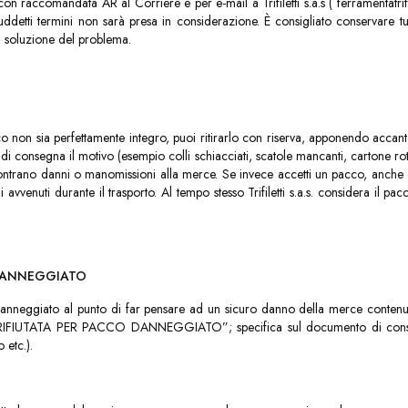
raccomandata AR al Corriere e per e-mail a Trifiletti s.a.s ( ferramentatrifilet
ddetti termini non sarà presa in considerazione. È consigliato conservare tut
da soluzione del problema.
:
pacco non sia perfettamente integro, puoi ritirarlo con riserva, apponendo a
 consegna il motivo (esempio colli schiacciati, scatole mancanti, cartone rotto 
scontrano danni o manomissioni alla merce. Se invece accetti un pacco, anche d
i avvenuti durante il trasporto. Al tempo stesso Trifiletti s.a.s. considera i
DANNEGGIATO
nneggiato al punto di far pensare ad un sicuro danno della merce contenuta, h
 RIFIUTATA PER PACCO DANNEGGIATO”; specifica sul documento di conseg
 etc.).