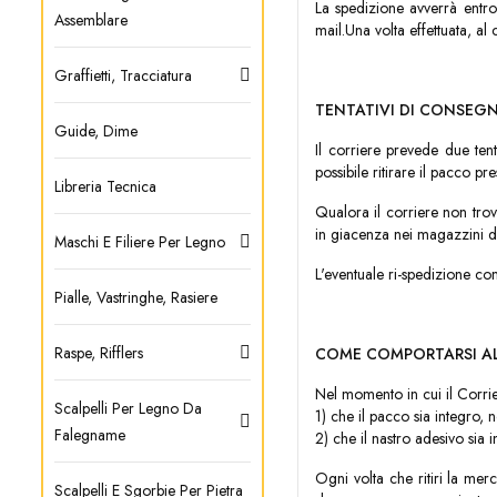
La spedizione avverrà entro
Assemblare
mail.Una volta effettuata, al 
Graffietti, Tracciatura
TENTATIVI DI CONSEGN
Guide, Dime
Il corriere prevede due ten
possibile ritirare il pacco pr
Libreria Tecnica
Qualora il corriere non trovi
in giacenza nei magazzini de
Maschi E Filiere Per Legno
L'eventuale ri-spedizione co
Pialle, Vastringhe, Rasiere
Raspe, Rifflers
COME COMPORTARSI AL
Nel momento in cui il Corrie
Scalpelli Per Legno Da
1) che il pacco sia integro,
Falegname
2) che il nastro adesivo si
Ogni volta che ritiri la mer
Scalpelli E Sgorbie Per Pietra