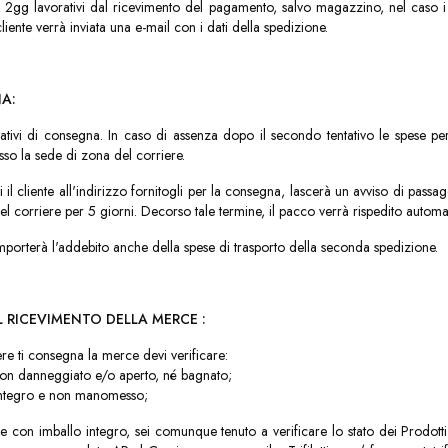
 2gg lavorativi dal ricevimento del pagamento, salvo magazzino, nel caso i t
cliente verrà inviata una e-mail con i dati della spedizione.
A:
tativi di consegna. In caso di assenza dopo il secondo tentativo le spese per
esso la sede di zona del corriere.
 il cliente all'indirizzo fornitogli per la consegna, lascerà un avviso di pass
l corriere per 5 giorni. Decorso tale termine, il pacco verrà rispedito automa
mporterà l'addebito anche della spese di trasporto della seconda spedizione.
 RICEVIMENTO DELLA MERCE :
re ti consegna la merce devi verificare:
 non danneggiato e/o aperto, né bagnato;
a integro e non manomesso;
ce con imballo integro, sei comunque tenuto a verificare lo stato dei Prodotti