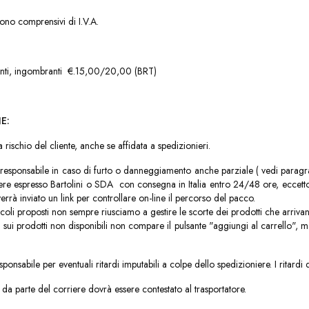
o sono comprensivi di I.V.A.
anti, ingombranti €.15,00/20,00 (BRT)
E:
ischio del cliente, anche se affidata a spedizionieri.
à responsabile in caso di furto o danneggiamento anche parziale ( vedi paragr
iere espresso Bartolini o SDA con consegna in Italia entro 24/48 ore, eccetto
verrà inviato un link per controllare on-line il percorso del pacco.
coli proposti non sempre riusciamo a gestire le scorte dei prodotti che arrivan
sui prodotti non disponibili non compare il pulsante "aggiungi al carrello", ma 
 responsabile per eventuali ritardi imputabili a colpe dello spedizioniere. I rita
a parte del corriere dovrà essere contestato al trasportatore.