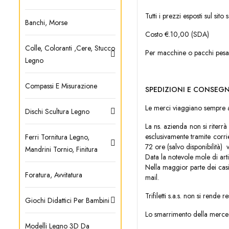
Tutti i prezzi esposti sul sit
Banchi, Morse
Costo €.10,00 (SDA)
Colle, Coloranti ,cere, Stucco
Per macchine o pacchi pes
Legno
Compassi E Misurazione
SPEDIZIONI E CONSEGN
Le merci viaggiano sempre a r
Dischi Scultura Legno
La ns. azienda non si riterr
esclusivamente tramite corr
Ferri Tornitura Legno,
72 ore (salvo disponibilità) 
Mandrini Tornio, Finitura
Data la notevole mole di arti
Nella maggior parte dei casi 
Foratura, Avvitatura
mail.
Trifiletti s.a.s. non si rende
Giochi Didattici Per Bambini
Lo smarrimento della merce d
Modelli Legno 3D Da