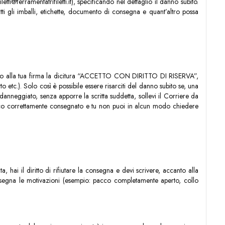
ti@ferramentatrifiletti.it), specificando nel dettaglio il danno subito.
ti gli imballi, etichette, documento di consegna e quant’altro possa
ccanto alla tua firma la dicitura “ACCETTO CON DIRITTO DI RISERVA”,
etc.). Solo così è possibile essere risarciti del danno subito se, una
anneggiato, senza apporre la scritta suddetta, sollevi il Corriere da
l pacco correttamente consegnato e tu non puoi in alcun modo chiedere
ai il diritto di rifiutare la consegna e devi scrivere, accanto alla
na le motivazioni (esempio: pacco completamente aperto, collo