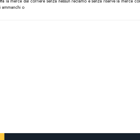
tta la merce dal corriere senza nessun reclamo e senza riserve la merce con
li ammanchi o