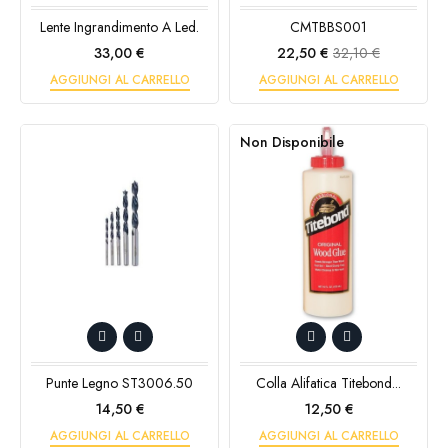
Lente Ingrandimento A Led.
CMTBBS001
Prezzo
Prezzo
Prezzo
33,00 €
22,50 €
32,10 €
base
AGGIUNGI AL CARRELLO
AGGIUNGI AL CARRELLO
Non Disponibile
Punte Legno ST3006.50
Colla Alifatica Titebond...
Prezzo
Prezzo
14,50 €
12,50 €
AGGIUNGI AL CARRELLO
AGGIUNGI AL CARRELLO