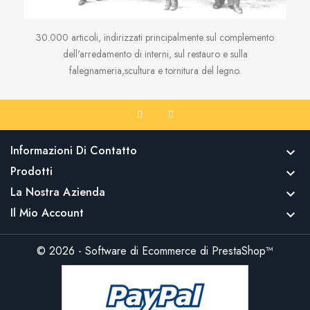
30.000 articoli, indirizzati principalmente sul complemento
dell'arredamento di interni, sul restauro e sulla
falegnameria,scultura e tornitura del legno.
Informazioni Di Contatto

Prodotti

La Nostra Azienda

Il Mio Account

© 2026 - Software di Ecommerce di PrestaShop™