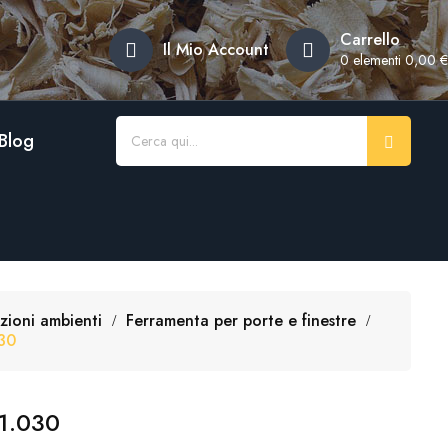
×
×
×
Carrello
Il Mio Account
0
elementi 0,00 €
Blog
azioni ambienti
Ferramenta per porte e finestre
30
1.030