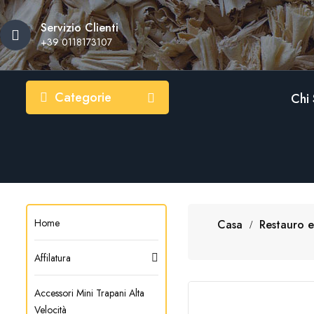
Servizio Clienti
Ag
Cr
A
+39 0118173107
Dev
add_circle_outline
Nom
Categorie
Chi
Home
Casa
Restauro e
Affilatura
Accessori Mini Trapani Alta
Velocità