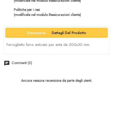
(modificale nel modulo Rassicurazioni cliente)
Politiche per i resi
(modificale nel modulo Rassicurazioni cliente)
Descrizione
Dettagli Del Prodotto
Ferroglietto ferro anticato per anta da 200x30 mm.
chat
Commenti (0)
Ancora nessuna recensione da parte degli utenti.