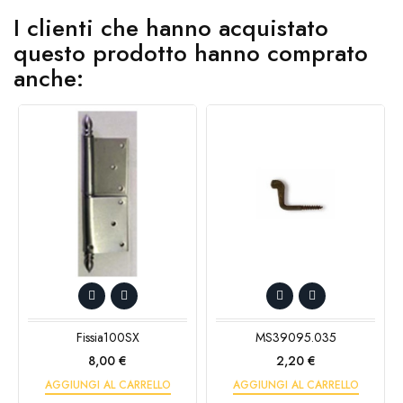
I clienti che hanno acquistato
questo prodotto hanno comprato
anche:
Fissia100SX
MS39095.035
Prezzo
Prezzo
8,00 €
2,20 €
AGGIUNGI AL CARRELLO
AGGIUNGI AL CARRELLO