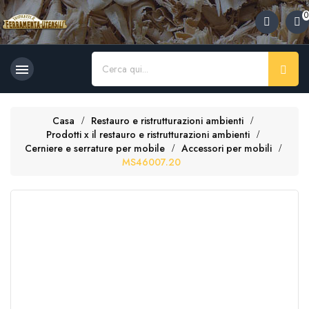
×
×
×
0
Aggiungi alla lista dei desideri
((title))
Accedi
Devi avere effettuato l'accesso per salvare dei prodotti nella tua
((label))

lista dei desideri.
add_circle_outline
Crea nuova lista
Casa
Restauro e ristrutturazioni ambienti
((cancelText))
((loginText))
Prodotti x il restauro e ristrutturazioni ambienti
((cancelText))
((createText))
Cerniere e serrature per mobile
Accessori per mobili
MS46007.20